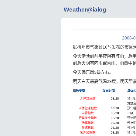
Weather@ialog
2008
据杭州市气象台16时发布的市区
今天傍晚到前半夜阴有阵雨；后
到后天阴有阵雨或雷雨，雨量中
今天偏东风3级左右。
明天白天最高气温29度，明天早晨
指
数类型
发布时间
具体
人体舒适度
08/28
预计明
觉舒
人体健康指数
08/28
预计
中暑指数
08/28
一级
行车安全指数
08/28
预计
洗车指数
08/28
预计
晨练指数
08/28
预计
紫外线指数
08/28
预计