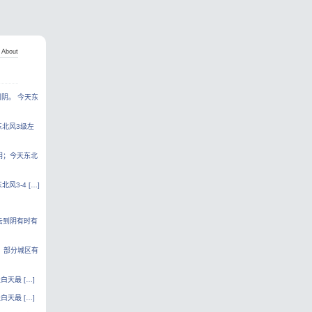
About
阴。 今天东
东北风3级左
阴；今天东北
3-4 […]
云到阴有时有
，部分城区有
天最 […]
天最 […]