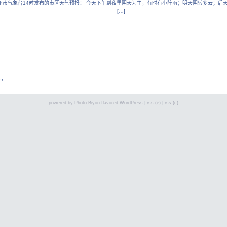
州市气象台14时发布的市区天气预报： 今天下午到夜里阴天为主，有时有小阵雨；明天阴转多云；后天
[…]
er
powered by
Photo-Biyori
flavored
WordPress
|
rss (e)
|
rss (c)