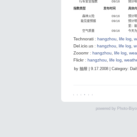
行车安全指数
09/16
预计
指数类型
发布时间
具体
森林火险
09/16
预计
能见度预报
09/16
预计明
里：
空气质量
09/16
今天为
Technorati
:
hangzhou
,
life log
,
w
Del.icio.us
:
hangzhou
,
life log
,
w
Zooomr
:
hangzhou
,
life log
,
wea
Flickr
:
hangzhou
,
life log
,
weath
by 抽屉 |
9.17.2008
| Category:
Dai
‹
‹
‹
•
›
›
powered by
Photo-Biyor