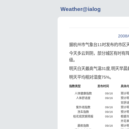
Weather@ialog
2008
据杭州市气象台11时发布的市区
今天多云到阴，部分城区有时有阵
级。
明天白天最高气温31度,明天早晨
明天平均相对湿度75%。
指数类型
发布时间
具体
人体健康指数
09/16
预计
人体舒适度
09/16
预计明
觉舒
紫外线指数
09/16
预计明
洗车指数
09/16
预计
桂花观赏期预报
09/16
根据
开花率
晨练指数
09/16
预计